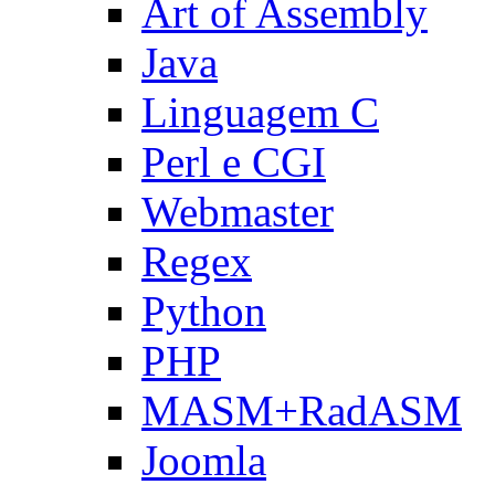
Art of Assembly
Java
Linguagem C
Perl e CGI
Webmaster
Regex
Python
PHP
MASM+RadASM
Joomla