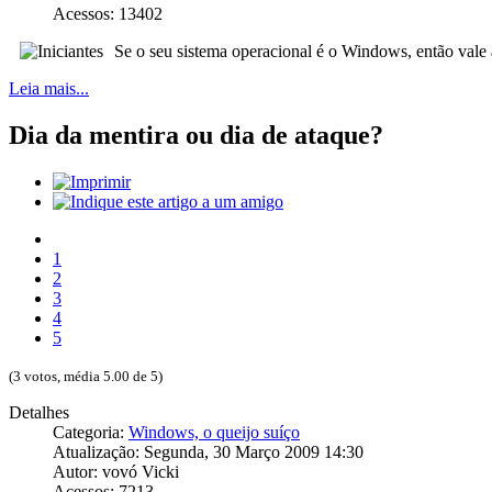
Acessos: 13402
Se o seu sistema operacional é o Windows, então vale a
Leia mais...
Dia da mentira ou dia de ataque?
1
2
3
4
5
(3 votos, média 5.00 de 5)
Detalhes
Categoria:
Windows, o queijo suíço
Atualização: Segunda, 30 Março 2009 14:30
Autor: vovó Vicki
Acessos: 7213