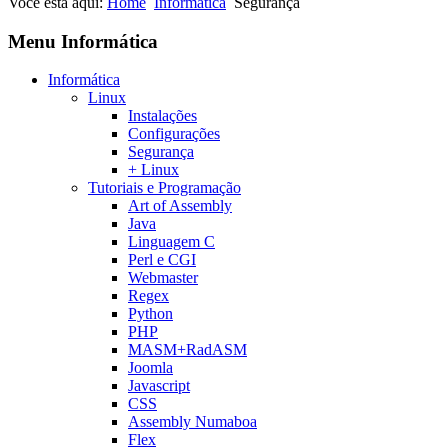
Você está aqui:
Home
Informática
Segurança
Menu Informática
Informática
Linux
Instalações
Configurações
Segurança
+ Linux
Tutoriais e Programação
Art of Assembly
Java
Linguagem C
Perl e CGI
Webmaster
Regex
Python
PHP
MASM+RadASM
Joomla
Javascript
CSS
Assembly Numaboa
Flex