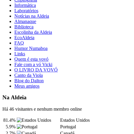
Informática
Laboratórios
Notícias na Aldeia
Almanaque
Biblioteca
Escolinha da Aldeia
EcoAldeia
FAQ
Humor Numaboa
Links
Quem é esta vovó
Fale com a vó Vicki
O LIVRO DA VOVÓ
Canto da Viola
Blog do Dalton
Meus amigos
Na Aldeia
Há 46 visitantes e nenhum membro online
81.4%
Estados Unidos
5.9%
Portugal
2.7%
Canadá