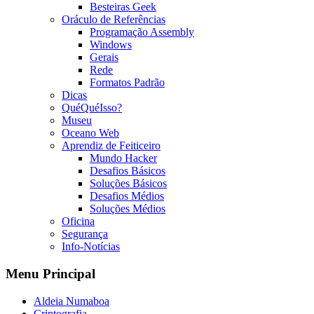
Besteiras Geek
Oráculo de Referências
Programação Assembly
Windows
Gerais
Rede
Formatos Padrão
Dicas
QuéQuéIsso?
Museu
Oceano Web
Aprendiz de Feiticeiro
Mundo Hacker
Desafios Básicos
Soluções Básicos
Desafios Médios
Soluções Médios
Oficina
Segurança
Info-Notícias
Menu Principal
Aldeia Numaboa
Criptografia