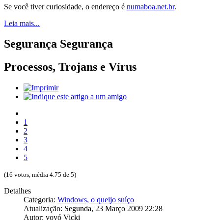
Se você tiver curiosidade, o endereço é
numaboa.net.br
.
Leia mais...
Segurança
Segurança
Processos, Trojans e Vírus
1
2
3
4
5
(16 votos, média 4.75 de 5)
Detalhes
Categoria:
Windows, o queijo suíço
Atualização: Segunda, 23 Março 2009 22:28
Autor: vovó Vicki