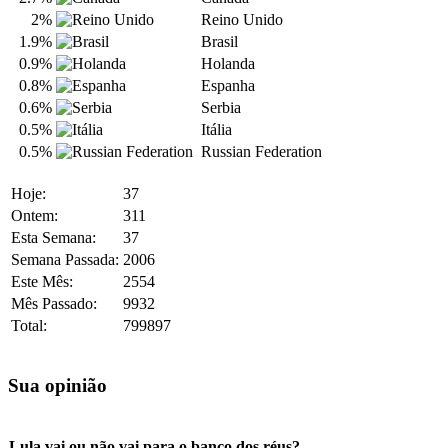
2%
Reino Unido
1.9%
Brasil
0.9%
Holanda
0.8%
Espanha
0.6%
Serbia
0.5%
Itália
0.5%
Russian Federation
Hoje:
37
Ontem:
311
Esta Semana:
37
Semana Passada:
2006
Este Mês:
2554
Mês Passado:
9932
Total:
799897
Sua opinião
Lula vai ou não vai para o banco dos réus?