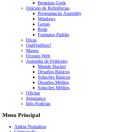
Besteiras Geek
Oráculo de Referências
Programação Assembly
Windows
Gerais
Rede
Formatos Padrão
Dicas
QuéQuéIsso?
Museu
Oceano Web
Aprendiz de Feiticeiro
Mundo Hacker
Desafios Básicos
Soluções Básicos
Desafios Médios
Soluções Médios
Oficina
Segurança
Info-Notícias
Menu Principal
Aldeia Numaboa
Criptografia