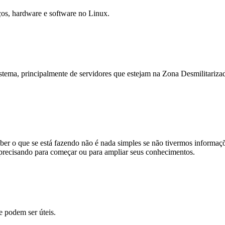
iços, hardware e software no Linux.
tema, principalmente de servidores que estejam na Zona Desmilitarizad
aber o que se está fazendo não é nada simples se não tivermos inform
tá precisando para começar ou para ampliar seus conhecimentos.
e podem ser úteis.