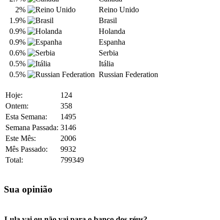
2%
Reino Unido
1.9%
Brasil
0.9%
Holanda
0.9%
Espanha
0.6%
Serbia
0.5%
Itália
0.5%
Russian Federation
Hoje:
124
Ontem:
358
Esta Semana:
1495
Semana Passada:
3146
Este Mês:
2006
Mês Passado:
9932
Total:
799349
Sua opinião
Lula vai ou não vai para o banco dos réus?