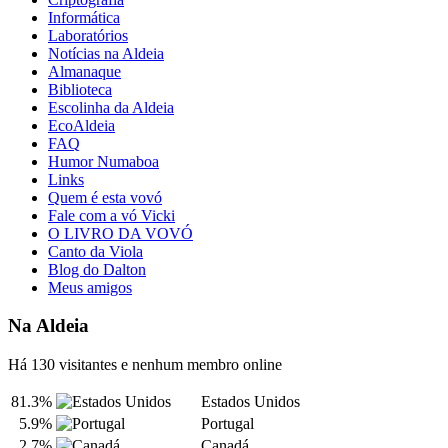
Informática
Laboratórios
Notícias na Aldeia
Almanaque
Biblioteca
Escolinha da Aldeia
EcoAldeia
FAQ
Humor Numaboa
Links
Quem é esta vovó
Fale com a vó Vicki
O LIVRO DA VOVÓ
Canto da Viola
Blog do Dalton
Meus amigos
Na Aldeia
Há 130 visitantes e nenhum membro online
81.3%
Estados Unidos
5.9%
Portugal
2.7%
Canadá