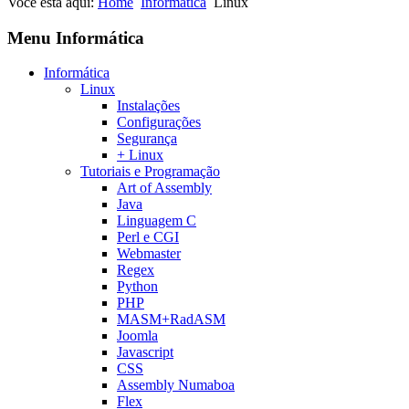
Você está aqui:
Home
Informática
Linux
Menu Informática
Informática
Linux
Instalações
Configurações
Segurança
+ Linux
Tutoriais e Programação
Art of Assembly
Java
Linguagem C
Perl e CGI
Webmaster
Regex
Python
PHP
MASM+RadASM
Joomla
Javascript
CSS
Assembly Numaboa
Flex