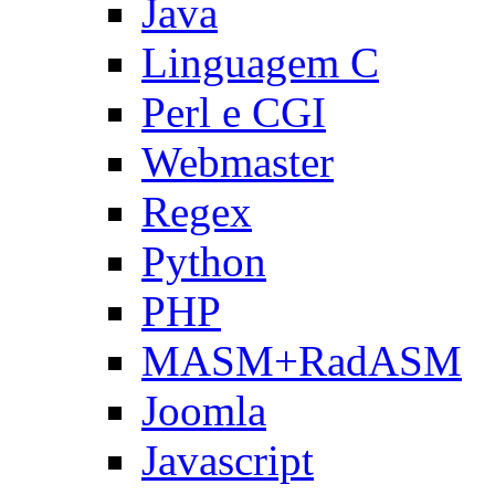
Java
Linguagem C
Perl e CGI
Webmaster
Regex
Python
PHP
MASM+RadASM
Joomla
Javascript