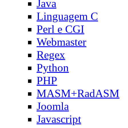
Java
Linguagem C
Perl e CGI
Webmaster
Regex
Python
PHP
MASM+RadASM
Joomla
Javascript