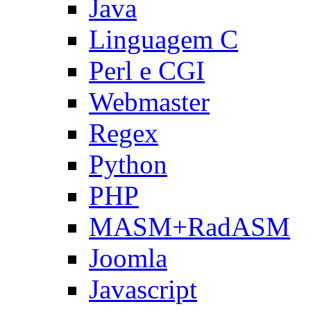
Java
Linguagem C
Perl e CGI
Webmaster
Regex
Python
PHP
MASM+RadASM
Joomla
Javascript