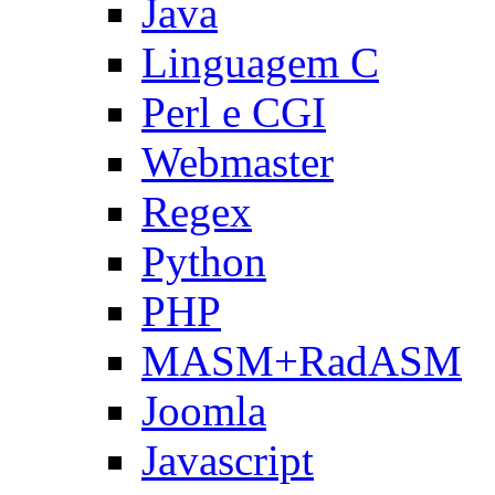
Java
Linguagem C
Perl e CGI
Webmaster
Regex
Python
PHP
MASM+RadASM
Joomla
Javascript