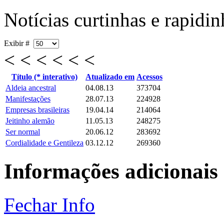
Notícias curtinhas e rapidin
Exibir #
< < < < < <
Título (* interativo)
Atualizado em
Acessos
Aldeia ancestral
04.08.13
373704
Manifestações
28.07.13
224928
Empresas brasileiras
19.04.14
214064
Jeitinho alemão
11.05.13
248275
Ser normal
20.06.12
283692
Cordialidade e Gentileza
03.12.12
269360
Informações adicionais
Fechar Info