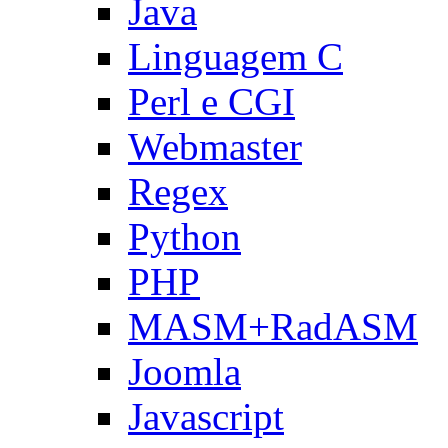
Java
Linguagem C
Perl e CGI
Webmaster
Regex
Python
PHP
MASM+RadASM
Joomla
Javascript