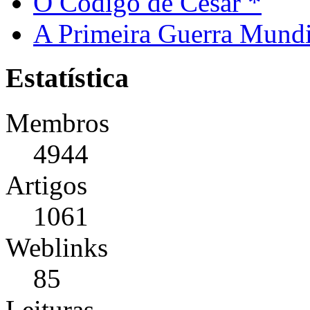
O Código de César *
A Primeira Guerra Mundi
Estatística
Membros
4944
Artigos
1061
Weblinks
85
Leituras