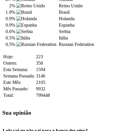
2%
Reino Unido
1.9%
Brasil
0.9%
Holanda
0.9%
Espanha
0.6%
Serbia
0.5%
Itália
0.5%
Russian Federation
Hoje:
223
Ontem:
358
Esta Semana:
1594
Semana Passada:
3146
Este Mês:
2105
Mês Passado:
9932
Total:
799448
Sua opinião
Lula vai ou não vai para o banco dos réus?