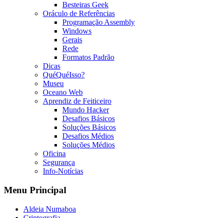
Besteiras Geek
Oráculo de Referências
Programação Assembly
Windows
Gerais
Rede
Formatos Padrão
Dicas
QuéQuéIsso?
Museu
Oceano Web
Aprendiz de Feiticeiro
Mundo Hacker
Desafios Básicos
Soluções Básicos
Desafios Médios
Soluções Médios
Oficina
Segurança
Info-Notícias
Menu Principal
Aldeia Numaboa
Criptografia