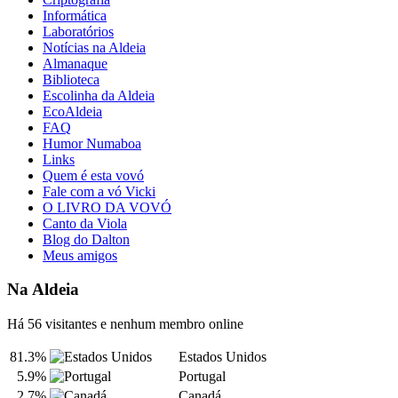
Informática
Laboratórios
Notícias na Aldeia
Almanaque
Biblioteca
Escolinha da Aldeia
EcoAldeia
FAQ
Humor Numaboa
Links
Quem é esta vovó
Fale com a vó Vicki
O LIVRO DA VOVÓ
Canto da Viola
Blog do Dalton
Meus amigos
Na Aldeia
Há 56 visitantes e nenhum membro online
81.3%
Estados Unidos
5.9%
Portugal
2.7%
Canadá