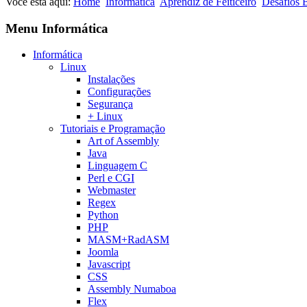
Você está aqui:
Home
Informática
Aprendiz de Feiticeiro
Desafios 
Menu Informática
Informática
Linux
Instalações
Configurações
Segurança
+ Linux
Tutoriais e Programação
Art of Assembly
Java
Linguagem C
Perl e CGI
Webmaster
Regex
Python
PHP
MASM+RadASM
Joomla
Javascript
CSS
Assembly Numaboa
Flex