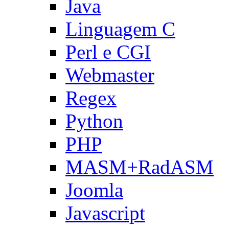
Java
Linguagem C
Perl e CGI
Webmaster
Regex
Python
PHP
MASM+RadASM
Joomla
Javascript