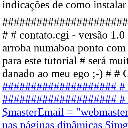
indicações de como instalar 
######################
# # contato.cgi - versão 1.
arroba numaboa ponto com 
para este tutorial # será mu
danado ao meu ego ;-) # # 
#################### # Va
#################### # e
$masterEmail = "webmaste
nas páginas dinâmicas $im