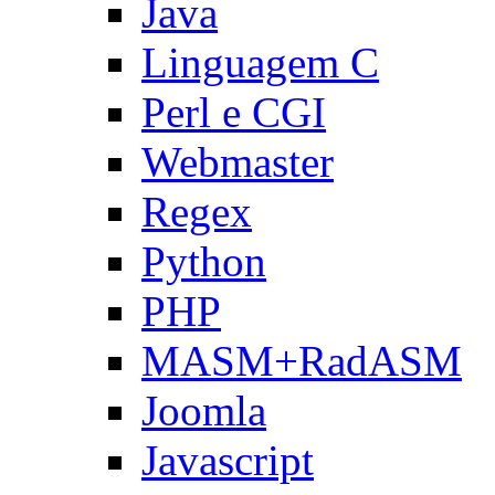
Java
Linguagem C
Perl e CGI
Webmaster
Regex
Python
PHP
MASM+RadASM
Joomla
Javascript