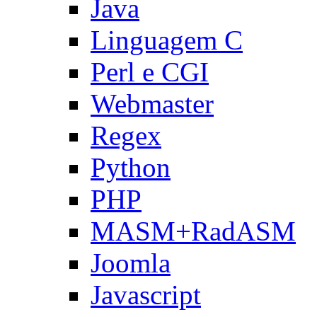
Java
Linguagem C
Perl e CGI
Webmaster
Regex
Python
PHP
MASM+RadASM
Joomla
Javascript