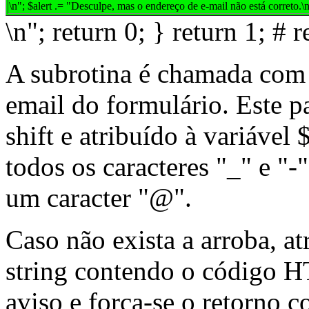
\n"; $alert .= "Desculpe, mas o endereço de e-mail não está correto.\n
\n"; return 0; } return 1; # r
A subrotina é chamada com
email do formulário. Este p
shift e atribuído à variável
todos os caracteres "_" e "-
um caracter "@".
Caso não exista a arroba, at
string contendo o código 
aviso e força-se o retorno 