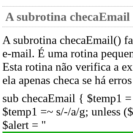
A subrotina checaEmail
A subrotina checaEmail() f
e-mail. É uma rotina pequen
Esta rotina não verifica a e
ela apenas checa se há erros
sub checaEmail { $temp1 = 
$temp1 =~ s/-/a/g; unless 
$alert = "