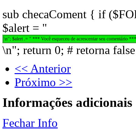
sub checaComent { if ($FOR
$alert = "
\n"; $alert .= " *** Você esqueceu de acrescentar seu comentário *** 
\n"; return 0; # retorna false
<< Anterior
Próximo >>
Informações adicionais
Fechar Info