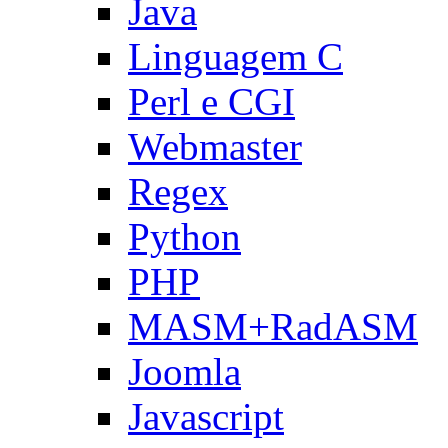
Java
Linguagem C
Perl e CGI
Webmaster
Regex
Python
PHP
MASM+RadASM
Joomla
Javascript