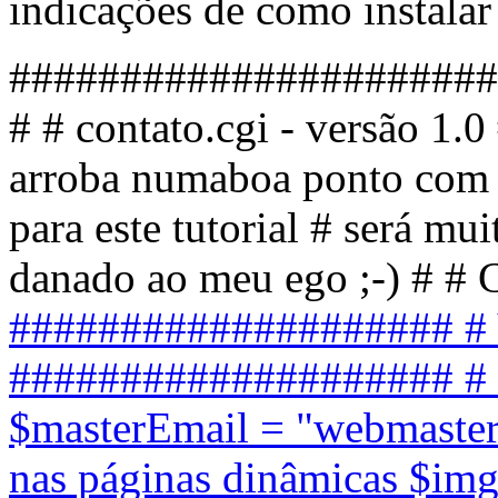
indicações de como instalar 
######################
# # contato.cgi - versão 1.
arroba numaboa ponto com 
para este tutorial # será mu
danado ao meu ego ;-) # # 
#################### # Va
#################### # e
$masterEmail = "webmaste
nas páginas dinâmicas $im