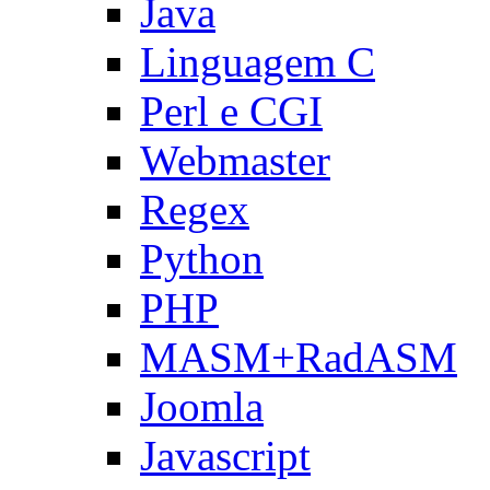
Java
Linguagem C
Perl e CGI
Webmaster
Regex
Python
PHP
MASM+RadASM
Joomla
Javascript