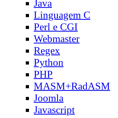
Java
Linguagem C
Perl e CGI
Webmaster
Regex
Python
PHP
MASM+RadASM
Joomla
Javascript