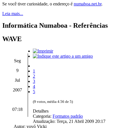
Se você tiver curiosidade, o endereço é
numaboa.net.br
.
Leia mais...
Informática Numaboa - Referências
WAVE
Seg
9
1
2
Jul
3
4
2007
5
(9 votos, média 4.56 de 5)
07:18
Detalhes
Categoria:
Formatos padrão
Atualização: Terça, 21 Abril 2009 20:17
Autor: vovó Vicki