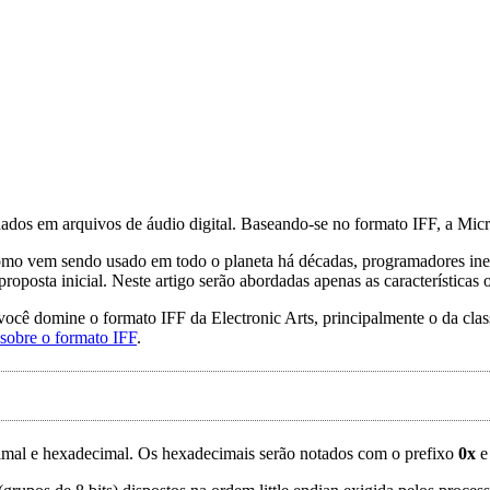
s em arquivos de áudio digital. Baseando-se no formato IFF, a Microso
mo vem sendo usado em todo o planeta há décadas, programadores ine
oposta inicial. Neste artigo serão abordadas apenas as características o
ocê domine o formato IFF da Electronic Arts, principalmente o da cla
l sobre o formato IFF
.
cimal e hexadecimal. Os hexadecimais serão notados com o prefixo
0x
e 