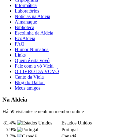
Informática
Laboratórios
Notícias na Aldeia
Almanaque
Biblioteca
Escolinha da Aldeia
EcoAldeia
FAQ
Humor Numaboa
Links
Quem é esta vovó
Fale com a vó Vicki
O LIVRO DA VOVÓ
Canto da Viola
Blog do Dalton
Meus amigos
Na Aldeia
Há 59 visitantes e nenhum membro online
81.4%
Estados Unidos
5.9%
Portugal
2.7%
Canadá