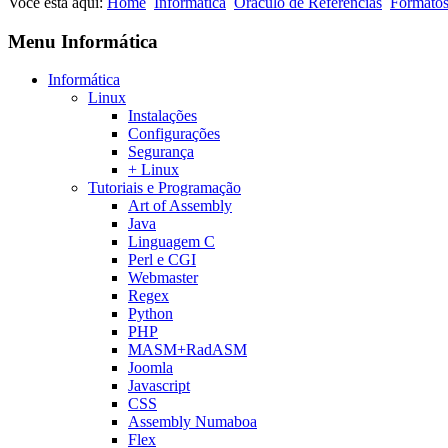
Você está aqui:
Home
Informática
Oráculo de Referências
Formatos
Menu Informática
Informática
Linux
Instalações
Configurações
Segurança
+ Linux
Tutoriais e Programação
Art of Assembly
Java
Linguagem C
Perl e CGI
Webmaster
Regex
Python
PHP
MASM+RadASM
Joomla
Javascript
CSS
Assembly Numaboa
Flex