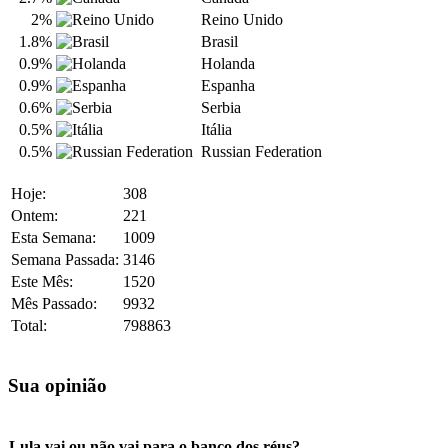
2%
Reino Unido
1.8%
Brasil
0.9%
Holanda
0.9%
Espanha
0.6%
Serbia
0.5%
Itália
0.5%
Russian Federation
Hoje:
308
Ontem:
221
Esta Semana:
1009
Semana Passada:
3146
Este Mês:
1520
Mês Passado:
9932
Total:
798863
Sua opinião
Lula vai ou não vai para o banco dos réus?