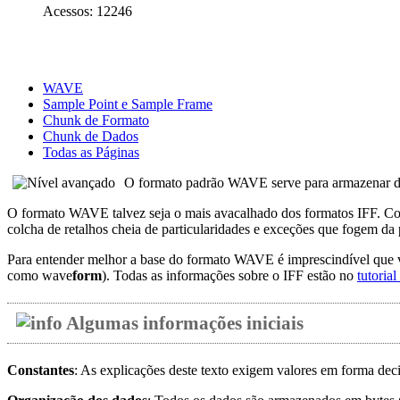
Acessos: 12246
WAVE
Sample Point e Sample Frame
Chunk de Formato
Chunk de Dados
Todas as Páginas
O formato padrão WAVE serve para armazenar dado
O formato WAVE talvez seja o mais avacalhado dos formatos IFF. Co
colcha de retalhos cheia de particularidades e exceções que fogem da pr
Para entender melhor a base do formato WAVE é imprescindível que v
como wave
form
). Todas as informações sobre o IFF estão no
tutoria
Algumas informações iniciais
Constantes
: As explicações deste texto exigem valores em forma de