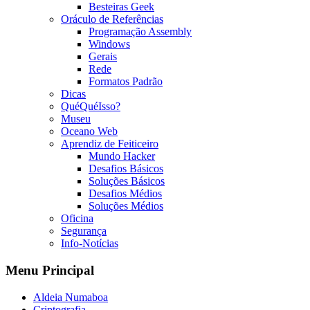
Besteiras Geek
Oráculo de Referências
Programação Assembly
Windows
Gerais
Rede
Formatos Padrão
Dicas
QuéQuéIsso?
Museu
Oceano Web
Aprendiz de Feiticeiro
Mundo Hacker
Desafios Básicos
Soluções Básicos
Desafios Médios
Soluções Médios
Oficina
Segurança
Info-Notícias
Menu Principal
Aldeia Numaboa
Criptografia