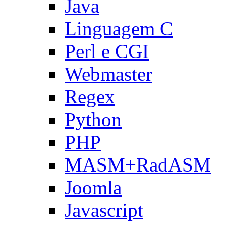
Java
Linguagem C
Perl e CGI
Webmaster
Regex
Python
PHP
MASM+RadASM
Joomla
Javascript