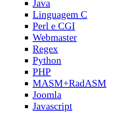
Java
Linguagem C
Perl e CGI
Webmaster
Regex
Python
PHP
MASM+RadASM
Joomla
Javascript