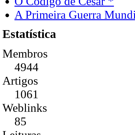
O Código de César *
A Primeira Guerra Mundi
Estatística
Membros
4944
Artigos
1061
Weblinks
85
Leituras