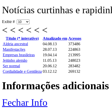
Notícias curtinhas e rapidin
Exibir #
< < < < < <
Título (* interativo)
Atualizado em
Acessos
Aldeia ancestral
04.08.13
373486
Manifestações
28.07.13
224863
Empresas brasileiras
19.04.14
213995
Jeitinho alemão
11.05.13
248023
Ser normal
20.06.12
283482
Cordialidade e Gentileza
03.12.12
269132
Informações adicionais
Fechar Info