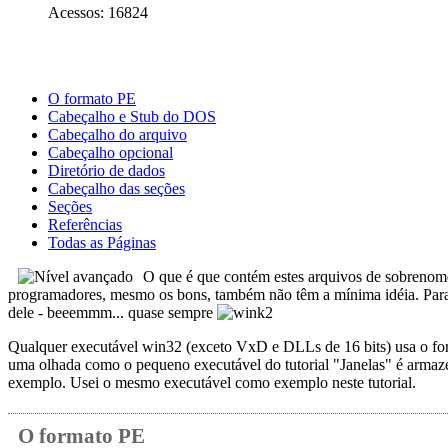
Acessos: 16824
O formato PE
Cabeçalho e Stub do DOS
Cabeçalho do arquivo
Cabeçalho opcional
Diretório de dados
Cabeçalho das seções
Seções
Referências
Todas as Páginas
O que é que contém estes arquivos de sobrenome
programadores, mesmo os bons, também não têm a mínima idéia. Para 
dele - beeemmm... quase sempre
Qualquer executável win32 (exceto VxD e DLLs de 16 bits) usa o for
uma olhada como o pequeno executável do tutorial "Janelas" é armaz
exemplo. Usei o mesmo executável como exemplo neste tutorial.
O formato PE