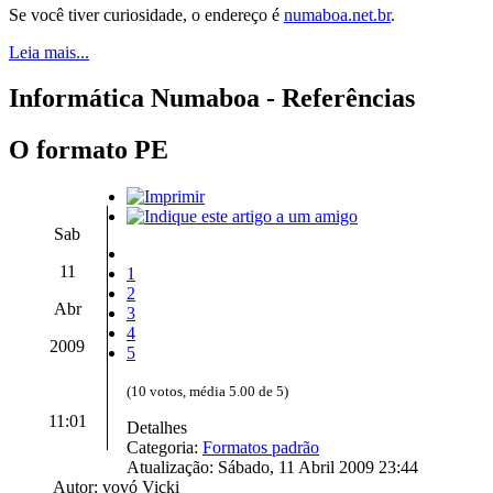
Se você tiver curiosidade, o endereço é
numaboa.net.br
.
Leia mais...
Informática Numaboa - Referências
O formato PE
Sab
11
1
2
Abr
3
4
2009
5
(10 votos, média 5.00 de 5)
11:01
Detalhes
Categoria:
Formatos padrão
Atualização: Sábado, 11 Abril 2009 23:44
Autor: vovó Vicki