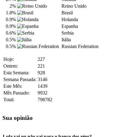
2%
Reino Unido
1.8%
Brasil
0.9%
Holanda
0.9%
Espanha
0.6%
Serbia
0.5%
Itália
0.5%
Russian Federation
Hoje:
227
Ontem:
221
Esta Semana:
928
Semana Passada:
3146
Este Mês:
1439
Mês Passado:
9932
Total:
798782
Sua opinião
Lula vai ou não vai para o banco dos réus?