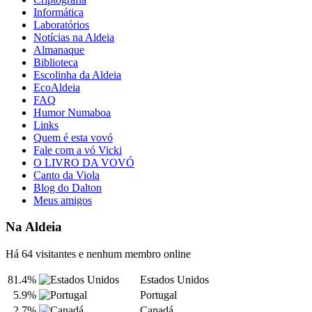
Informática
Laboratórios
Notícias na Aldeia
Almanaque
Biblioteca
Escolinha da Aldeia
EcoAldeia
FAQ
Humor Numaboa
Links
Quem é esta vovó
Fale com a vó Vicki
O LIVRO DA VOVÓ
Canto da Viola
Blog do Dalton
Meus amigos
Na Aldeia
Há 64 visitantes e nenhum membro online
81.4%
Estados Unidos
5.9%
Portugal
2.7%
Canadá