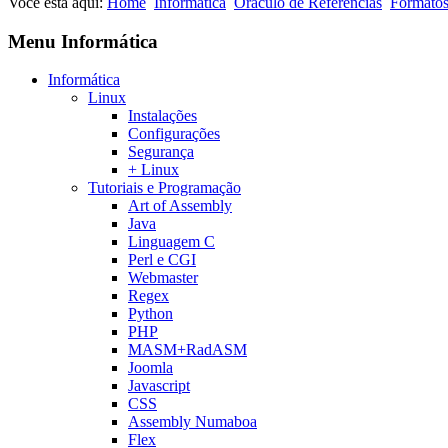
Você está aqui:
Home
Informática
Oráculo de Referências
Formatos
Menu Informática
Informática
Linux
Instalações
Configurações
Segurança
+ Linux
Tutoriais e Programação
Art of Assembly
Java
Linguagem C
Perl e CGI
Webmaster
Regex
Python
PHP
MASM+RadASM
Joomla
Javascript
CSS
Assembly Numaboa
Flex