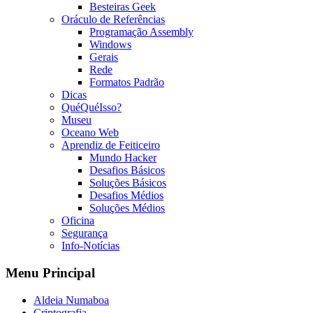
Besteiras Geek
Oráculo de Referências
Programação Assembly
Windows
Gerais
Rede
Formatos Padrão
Dicas
QuéQuéIsso?
Museu
Oceano Web
Aprendiz de Feiticeiro
Mundo Hacker
Desafios Básicos
Soluções Básicos
Desafios Médios
Soluções Médios
Oficina
Segurança
Info-Notícias
Menu Principal
Aldeia Numaboa
Criptografia