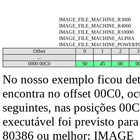
IMAGE_FILE_MACHINE_R3000
IMAGE_FILE_MACHINE_R4000
IMAGE_FILE_MACHINE_R10000
IMAGE_FILE_MACHINE_ALPHA
IMAGE_FILE_MACHINE_POWERP
Offset
0
1
2
3
...
0000 00C0
50
45
00
0
No nosso exemplo ficou det
encontra no offset 00C0, oc
seguintes, nas posições 00
executável foi previsto par
80386 ou melhor: IMAGE