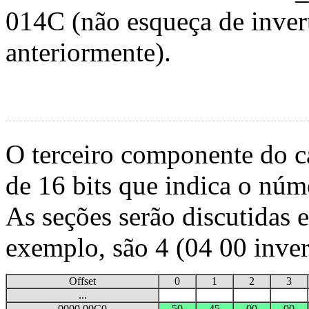
014C (não esqueça de inver
anteriormente).
O terceiro componente do c
de 16 bits que indica o núm
As seções serão discutidas 
exemplo, são 4 (04 00 inver
Offset
0
1
2
3
...
0000 00C0
50
45
00
00