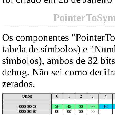
PointerToSym
Os componentes "PointerTo
tabela de símbolos) e "Nu
símbolos), ambos de 32 bits,
debug. Não sei como decifrá
zerados.
Offset
0
1
2
3
4
...
0000 00C0
50
45
00
00
4C
0000 00D0
00
00
00
00