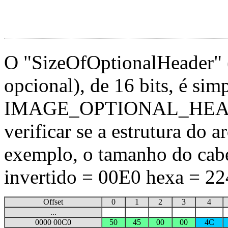
O "SizeOfOptionalHeader" 
opcional), de 16 bits, é si
IMAGE_OPTIONAL_HEADER.
verificar se a estrutura do 
exemplo, o tamanho do cab
invertido = 00E0 hexa = 22
Offset
0
1
2
3
4
...
0000 00C0
50
45
00
00
4C