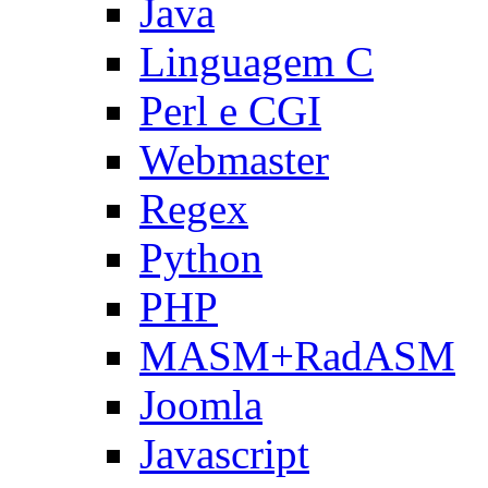
Java
Linguagem C
Perl e CGI
Webmaster
Regex
Python
PHP
MASM+RadASM
Joomla
Javascript