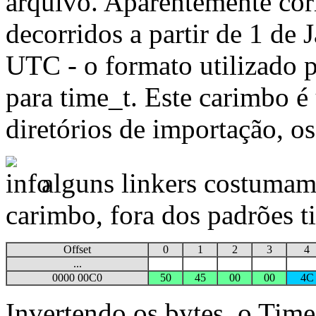
arquivo. Aparentemente co
decorridos a partir de 1 de
UTC - o formato utilizado 
para time_t. Este carimbo é 
diretórios de importação, o
alguns linkers costumam 
carimbo, fora dos padrões t
Offset
0
1
2
3
4
...
0000 00C0
50
45
00
00
4C
Invertendo os bytes, o Tim