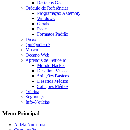
Besteiras Geek
Oráculo de Referências
Programação Assembly
Windows
Gerais
Rede
Formatos Padrão
Dicas
QuéQuéIsso?
Museu
Oceano Web
Aprendiz de Feiticeiro
Mundo Hacker
Desafios Básicos
Soluções Básicos
Desafios Médios
Soluções Médios
Oficina
Segurança
Info-Notícias
Menu Principal
Aldeia Numaboa
Criptografia