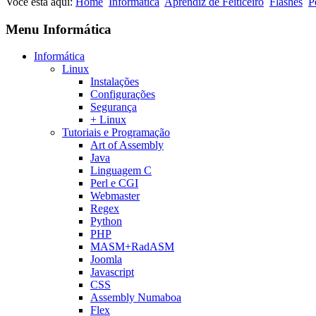
Você está aqui:
Home
Informática
Aprendiz de Feiticeiro
Flashes
P
Menu Informática
Informática
Linux
Instalações
Configurações
Segurança
+ Linux
Tutoriais e Programação
Art of Assembly
Java
Linguagem C
Perl e CGI
Webmaster
Regex
Python
PHP
MASM+RadASM
Joomla
Javascript
CSS
Assembly Numaboa
Flex