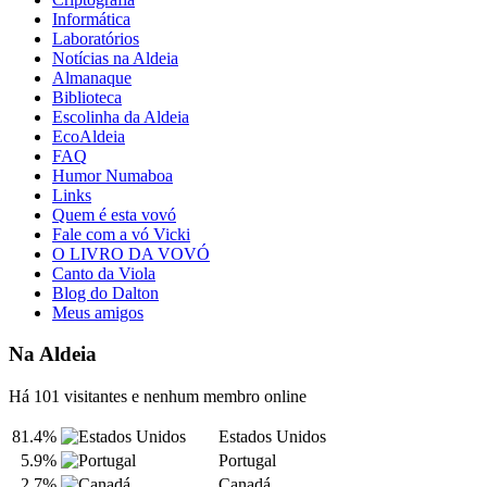
Informática
Laboratórios
Notícias na Aldeia
Almanaque
Biblioteca
Escolinha da Aldeia
EcoAldeia
FAQ
Humor Numaboa
Links
Quem é esta vovó
Fale com a vó Vicki
O LIVRO DA VOVÓ
Canto da Viola
Blog do Dalton
Meus amigos
Na Aldeia
Há 101 visitantes e nenhum membro online
81.4%
Estados Unidos
5.9%
Portugal
2.7%
Canadá