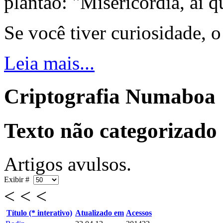
plantão: "Misericórdia, ai q
Se você tiver curiosidade, 
Leia mais...
Criptografia Numaboa
Texto não categorizado
Artigos avulsos.
Exibir #
< < <
Título (* interativo)
Atualizado em
Acessos