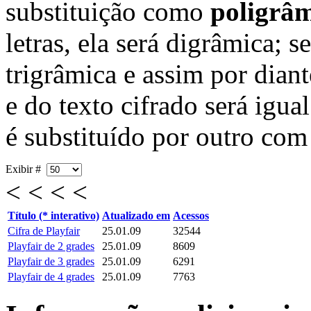
substituição como
poligrâ
letras, ela será digrâmica; se
trigrâmica e assim por dian
e do texto cifrado será igua
é substituído por outro co
Exibir #
< < < <
Título (* interativo)
Atualizado em
Acessos
Cifra de Playfair
25.01.09
32544
Playfair de 2 grades
25.01.09
8609
Playfair de 3 grades
25.01.09
6291
Playfair de 4 grades
25.01.09
7763