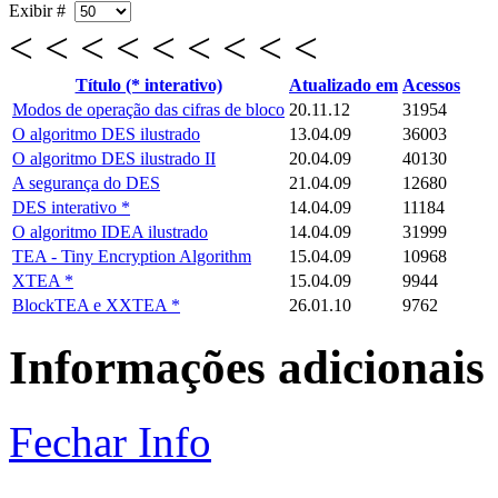
Exibir #
< < < < < < < < <
Título (* interativo)
Atualizado em
Acessos
Modos de operação das cifras de bloco
20.11.12
31954
O algoritmo DES ilustrado
13.04.09
36003
O algoritmo DES ilustrado II
20.04.09
40130
A segurança do DES
21.04.09
12680
DES interativo *
14.04.09
11184
O algoritmo IDEA ilustrado
14.04.09
31999
TEA - Tiny Encryption Algorithm
15.04.09
10968
XTEA *
15.04.09
9944
BlockTEA e XXTEA *
26.01.10
9762
Informações adicionais
Fechar Info