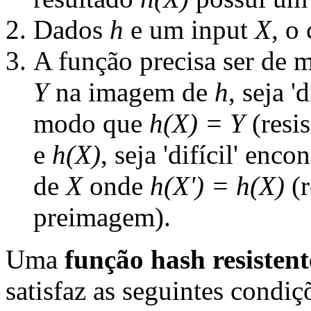
Dados
h
e um input
X
, o
A função precisa ser de 
Y
na imagem de
h
, seja 
modo que
h(X) = Y
(resi
e
h(X)
, seja 'difícil' en
de
X
onde
h(X') = h(X)
(r
preimagem).
Uma
função hash resistent
satisfaz as seguintes condiç