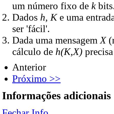
um número fixo de
k
bits
Dados
h, K
e uma entrad
ser 'fácil'.
Dada uma mensagem
X
(
cálculo de
h(K,X)
precisa s
Anterior
Próximo >>
Informações adicionais
Fechar Info