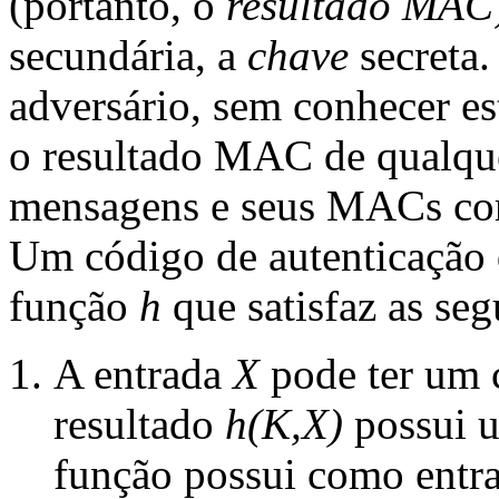
(portanto, o
resultado MAC
secundária, a
chave
secreta.
adversário, sem conhecer est
o resultado MAC de qualqu
mensagens e seus MACs cor
Um código de autenticaçã
função
h
que satisfaz as seg
A entrada
X
pode ter um 
resultado
h(K,X)
possui 
função possui como entr