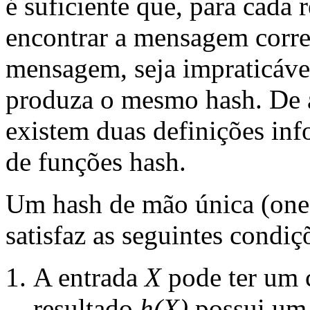
é suficiente que, para cada 
encontrar a mensagem corr
mensagem, seja impraticáve
produza o mesmo hash. De a
existem duas definições info
de funções hash.
Um hash de mão única (one
satisfaz as seguintes condiç
A entrada
X
pode ter um 
resultado
h(X)
possui um