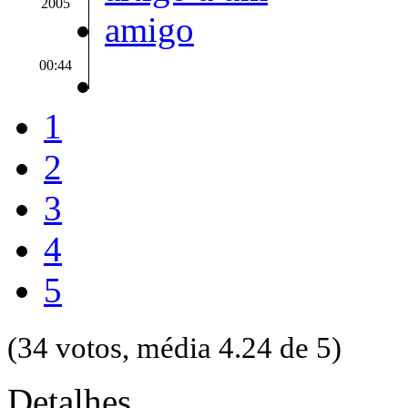
2005
00:44
1
2
3
4
5
(34 votos, média 4.24 de 5)
Detalhes