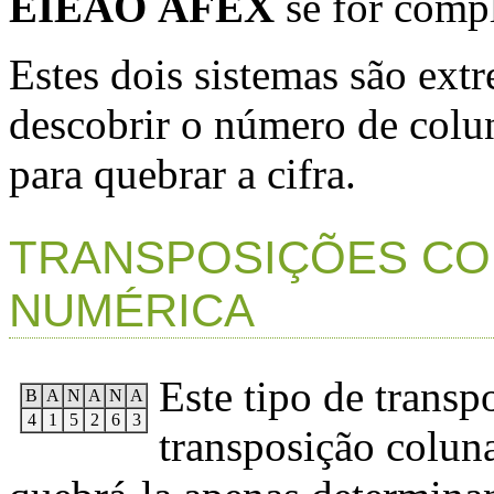
EIEAO ÃFEX
se for comp
Estes dois sistemas são ex
descobrir o número de colun
para quebrar a cifra.
TRANSPOSIÇÕES CO
NUMÉRICA
Este tipo de trans
B
A
N
A
N
A
4
1
5
2
6
3
transposição coluna