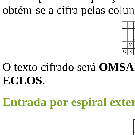
obtém-se a cifra pelas colun
M
O
S
O texto cifrado será
OMSAI
ECLOS
.
Entrada por espiral exte