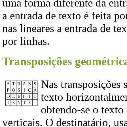
uma forma diferente da entr
a entrada de texto é feita po
nas lineares a entrada de tex
por linhas.
Transposições geométric
Nas transposições 
A
T
R
A
N
S
P
O
S
I
Ç
Ã
texto horizontalme
O
É
E
F
I
C
I
E
N
T
E
obtendo-se o texto 
verticais. O destinatário, u