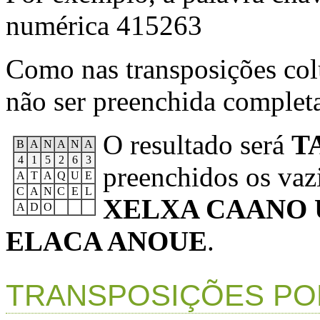
numérica 415263
Como nas transposições col
não ser preenchida complet
O resultado será
T
B
A
N
A
N
A
4
1
5
2
6
3
preenchidos os vaz
A
T
A
Q
U
E
C
A
N
C
E
L
XELXA CAANO 
A
D
O
ELACA ANOUE
.
TRANSPOSIÇÕES POR