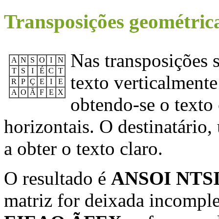
Transposições geométrica
Nas transposições s
A
N
S
O
I
N
T
S
I
É
C
T
texto verticalment
R
P
Ç
E
I
E
A
O
Ã
F
E
X
obtendo-se o texto 
horizontais. O destinatário,
a obter o texto claro.
O resultado é
ANSOI NTS
matriz for deixada incompl