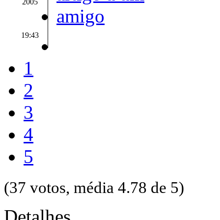
2005
19:43
1
2
3
4
5
(37 votos, média 4.78 de 5)
Detalhes