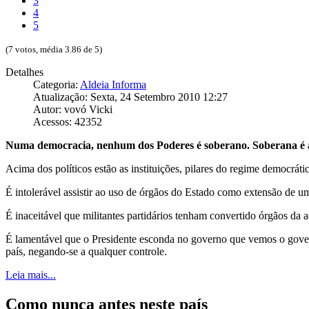
3
4
5
(7 votos, média 3.86 de 5)
Detalhes
Categoria:
Aldeia Informa
Atualização: Sexta, 24 Setembro 2010 12:27
Autor: vovó Vicki
Acessos: 42352
Numa democracia, nenhum dos Poderes é soberano. Soberana é a 
Acima dos políticos estão as instituições, pilares do regime democrá
É intolerável assistir ao uso de órgãos do Estado como extensão de um 
É inaceitável que militantes partidários tenham convertido órgãos da a
É lamentável que o Presidente esconda no governo que vemos o govern
país, negando-se a qualquer controle.
Leia mais...
Como nunca antes neste país