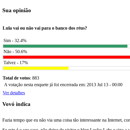
Sua opinião
Lula vai ou não vai para o banco dos réus?
Sim - 32.4%
Não - 50.6%
Talvez - 17%
Total de votos
: 883
A votação nesta enquete já foi encerrada em: 2013 Jul 13 - 00:00
Ver detalhes
Vovó indica
Fazia tempo que eu não via uma coisa tão interessante na Internet, c
Se este é o seu caso, não deixe de visitar o blog Lucky Labs e siga a 