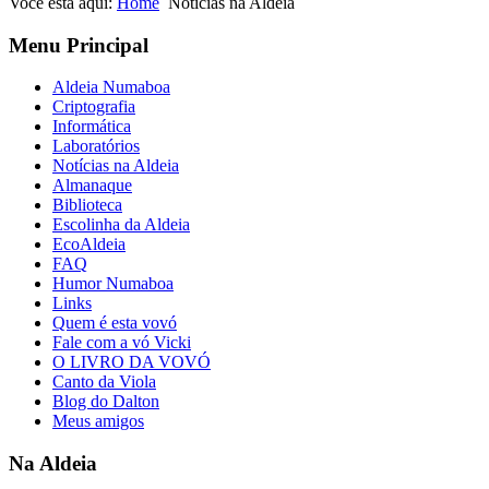
Você está aqui:
Home
Notícias na Aldeia
Menu Principal
Aldeia Numaboa
Criptografia
Informática
Laboratórios
Notícias na Aldeia
Almanaque
Biblioteca
Escolinha da Aldeia
EcoAldeia
FAQ
Humor Numaboa
Links
Quem é esta vovó
Fale com a vó Vicki
O LIVRO DA VOVÓ
Canto da Viola
Blog do Dalton
Meus amigos
Na Aldeia