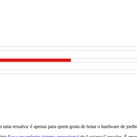
om uma ressalva: é apenas para quem gosta de botar o hardware de joelh
série
Faça seu próprio sistema operacional
do Luciano Gonçalez. É muu