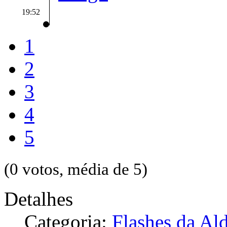
19:52
1
2
3
4
5
(0 votos, média de 5)
Detalhes
Categoria:
Flashes da Al