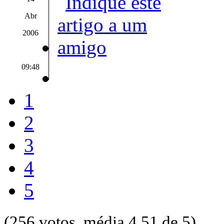
Abr
2006
09:48
1
2
3
4
5
(256 votos, média 4.51 de 5)