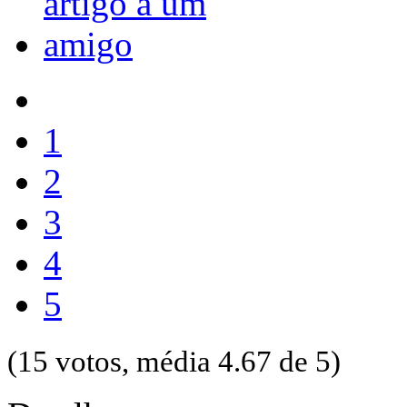
1
2
3
4
5
(15 votos, média 4.67 de 5)