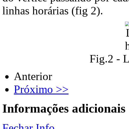
linhas horárias (fig 2).
Fig.2 - 
Anterior
Próximo >>
Informações adicionais
Fechar Info