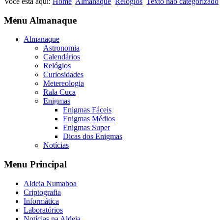
Você está aqui:
Home
Almanaque
Relógios
Texto não categorizado
Menu Almanaque
Almanaque
Astronomia
Calendários
Relógios
Curiosidades
Metereologia
Rala Cuca
Enigmas
Enigmas Fáceis
Enigmas Médios
Enigmas Super
Dicas dos Enigmas
Notícias
Menu Principal
Aldeia Numaboa
Criptografia
Informática
Laboratórios
Notícias na Aldeia