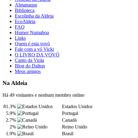
Almanaque
Biblioteca
Escolinha da Aldeia
EcoAldeia
FAQ
Humor Numaboa
Links
Quem é esta vovó
Fale com a vó Vicki
O LIVRO DA VOVÓ
Canto da Viola
Blog do Dalton
Meus amigos
Na Aldeia
Há 49 visitantes e nenhum membro online
81.3%
Estados Unidos
5.9%
Portugal
2.7%
Canadá
2%
Reino Unido
1.9%
Brasil