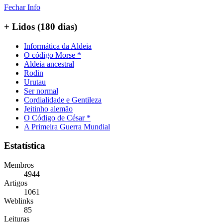
Fechar Info
+ Lidos (180 dias)
Informática da Aldeia
O código Morse *
Aldeia ancestral
Rodin
Urutau
Ser normal
Cordialidade e Gentileza
Jeitinho alemão
O Código de César *
A Primeira Guerra Mundial
Estatística
Membros
4944
Artigos
1061
Weblinks
85
Leituras