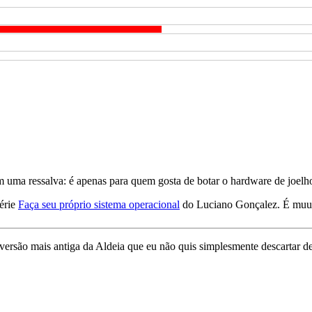
om uma ressalva: é apenas para quem gosta de botar o hardware de joelh
série
Faça seu próprio sistema operacional
do Luciano Gonçalez. É muu
 versão mais antiga da Aldeia que eu não quis simplesmente descartar 