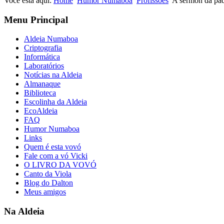
Você está aqui:
Home
Humor Numaboa
Profissões
A sermón da pa
Menu Principal
Aldeia Numaboa
Criptografia
Informática
Laboratórios
Notícias na Aldeia
Almanaque
Biblioteca
Escolinha da Aldeia
EcoAldeia
FAQ
Humor Numaboa
Links
Quem é esta vovó
Fale com a vó Vicki
O LIVRO DA VOVÓ
Canto da Viola
Blog do Dalton
Meus amigos
Na Aldeia