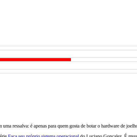
om uma ressalva: é apenas para quem gosta de botar o hardware de joelh
série
Faça seu próprio sistema operacional
do Luciano Gonçalez. É muu