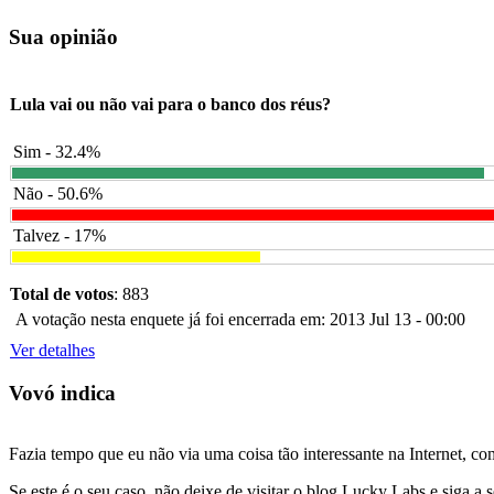
Sua opinião
Lula vai ou não vai para o banco dos réus?
Sim - 32.4%
Não - 50.6%
Talvez - 17%
Total de votos
: 883
A votação nesta enquete já foi encerrada em: 2013 Jul 13 - 00:00
Ver detalhes
Vovó indica
Fazia tempo que eu não via uma coisa tão interessante na Internet, c
Se este é o seu caso, não deixe de visitar o blog Lucky Labs e siga a 