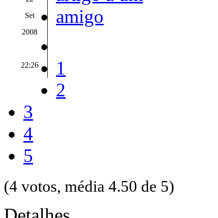
Set
2008
1
22:26
2
3
4
5
(4 votos, média 4.50 de 5)
Detalhes