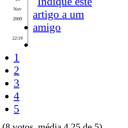
Nov
2009
22:19
1
2
3
4
5
(8 votos, média 4.25 de 5)