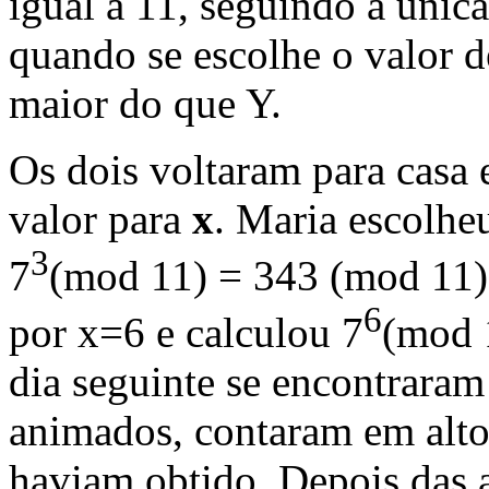
igual a 11, seguindo a única
quando se escolhe o valor de
maior do que Y.
Os dois voltaram para casa
valor para
x
. Maria escolhe
3
7
(mod 11) = 343 (mod 11) 
6
por x=6 e calculou 7
(mod 
dia seguinte se encontraram
animados, contaram em alto
haviam obtido. Depois das a