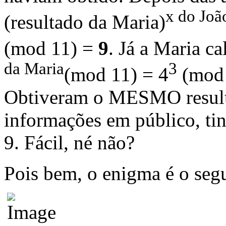
x do Joã
(resultado da Maria)
(mod 11) =
9
. Já a Maria c
da Maria
3
(mod 11) = 4
(mod 
Obtiveram o MESMO resulta
informações em público, 
9. Fácil, né não?
Pois bem, o enigma é o segu