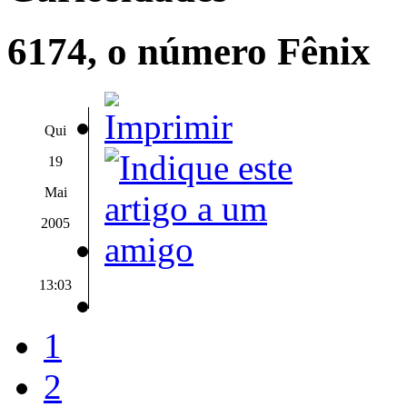
6174, o número Fênix
Qui
19
Mai
2005
13:03
1
2