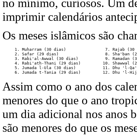
no mínimo, curiosos. Um del
imprimir calendários antec
Os meses islâmicos são ch
     1. Muharram (30 dias)                7. Rajab (30 
     2. Safar (29 dias)                   8. Sha'ban (2
     3. Rabi'al-Awwal (30 dias)           9. Ramadan (3
     4. Rabi'ath-Thani (29 dias)         10. Shawwal (2
     5. Jumada l-Ula (30 dias)           11. Dhu 'l-Qa'
Assim como o ano dos calen
menores do que o ano tropic
um dia adicional nos anos 
são menores do que os mes